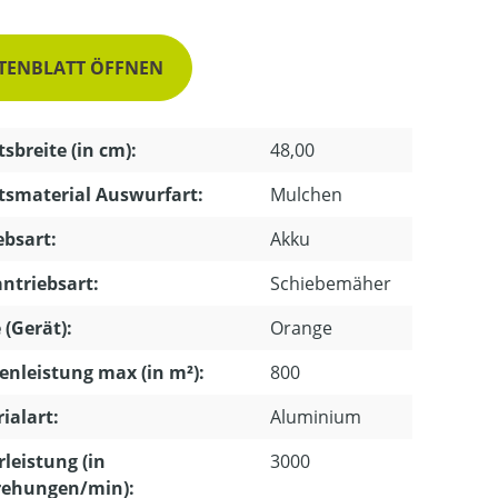
TENBLATT ÖFFNEN
tsbreite (in cm):
48,00
tsmaterial Auswurfart:
Mulchen
ebsart:
Akku
ntriebsart:
Schiebemäher
 (Gerät):
Orange
enleistung max (in m²):
800
ialart:
Aluminium
leistung (in
3000
ehungen/min):