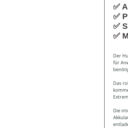
✅ A
✅ P
✅ S
✅ M
Der Hu
für An
benöti
Das ro
kommer
Extrem
Die in
Akkula
entlad