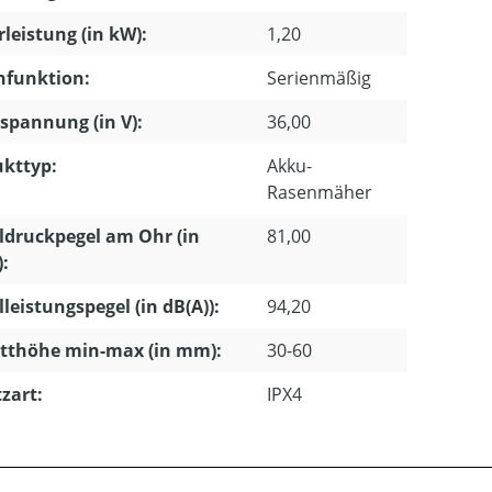
leistung (in kW):
1,20
hfunktion:
Serienmäßig
pannung (in V):
36,00
kttyp:
Akku-
Rasenmäher
ldruckpegel am Ohr (in
81,00
):
lleistungspegel (in dB(A)):
94,20
tthöhe min-max (in mm):
30-60
zart:
IPX4