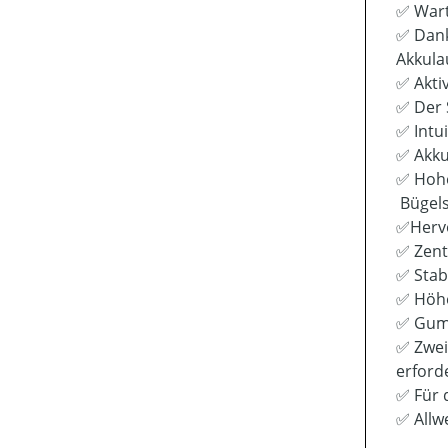
✅ Wart
✅ Dank
Akkula
✅ Akti
✅ Der 
✅ Intu
✅ Akku
✅ Hohe
Bügel
✅Hervo
✅ Zent
✅ Stab
✅ Höhe
✅ Gumm
✅ Zwei
erford
✅ Für 
✅ Allwe