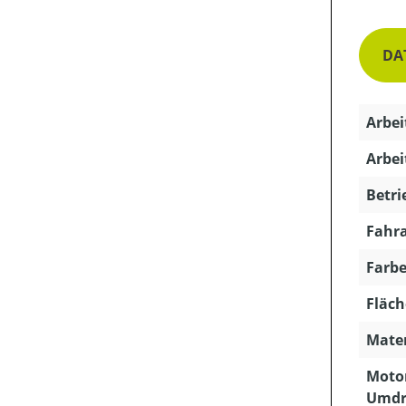
DA
Arbei
Arbei
Betri
Fahra
Farbe
Fläch
Mater
Motor
Umdr