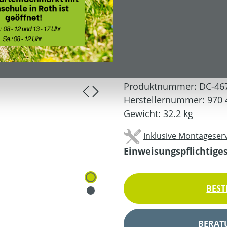
909,00 €*
999,00 €*
(9.01% gespar
Preise inkl. MwSt. zzgl.
Produktnummer:
DC-46
Herstellernummer:
970 
Gewicht:
32.2 kg
Inklusive Montageserv
Einweisungspflichtige
BEST
BERAT