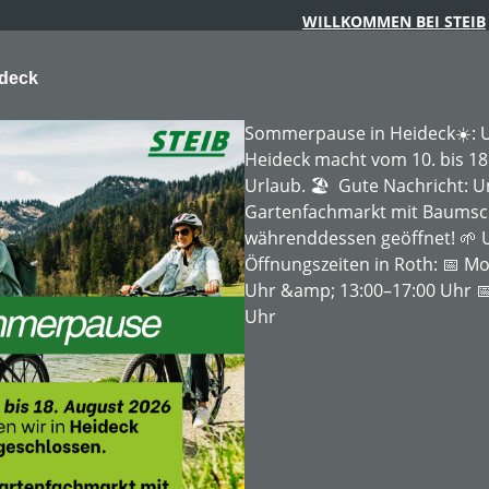
WILLKOMMEN BEI STEIB
ideck
Sommerpause in Heideck☀️: U
Heideck macht vom 10. bis 18
Urlaub. 🏖️ Gute Nachricht: 
Gartenfachmarkt mit Baumschu
ARTENTECHNIK
FORSTTECHNIK
BAUMSCHULE
MIE
währenddessen geöffnet! 🌱 
Öffnungszeiten in Roth: 📅 Mo
Uhr &amp; 13:00–17:00 Uhr 📅
enmäher
Mulchmäher
Uhr