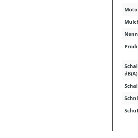
Motor
Mulc
Nenns
Produ
Schal
dB(A)
Schal
Schni
Schut