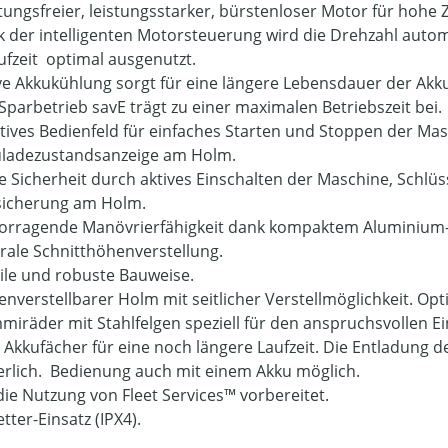
ungsfreier, leistungsstarker, bürstenloser Motor für hohe Z
 der intelligenten Motorsteuerung wird die Drehzahl auto
ufzeit
optimal ausgenutzt.
ve Akkukühlung sorgt für eine längere Lebensdauer der Akk
Sparbetrieb savE trägt zu einer maximalen Betriebszeit bei.
itives Bedienfeld für einfaches Starten und Stoppen der Mas
ladezustandsanzeige am Holm.
 Sicherheit durch aktives Einschalten der Maschine, Schlü
sicherung am Holm.
rragende Manövrierfähigkeit dank kompaktem Aluminium
rale Schnitthöhenverstellung.
ile und robuste Bauweise.
nverstellbarer Holm mit seitlicher Verstellmöglichkeit. 
iräder mit Stahlfelgen speziell für den anspruchsvollen Ei
 Akkufächer für eine noch längere Laufzeit. Die Entladung d
erlich.
Bedienung auch mit einem Akku möglich.
die Nutzung von Fleet Services™ vorbereitet.
tter-Einsatz (IPX4).