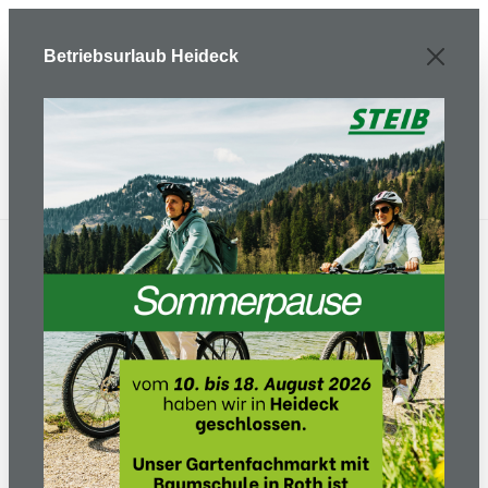
Zum Hauptinhalt springen
Betriebsurlaub Heideck
Gartentechnik
Mähtechnik und Pflege
Motorsensen/Freischneider
Akkutrimmer
Akku Motorsense 535iRX