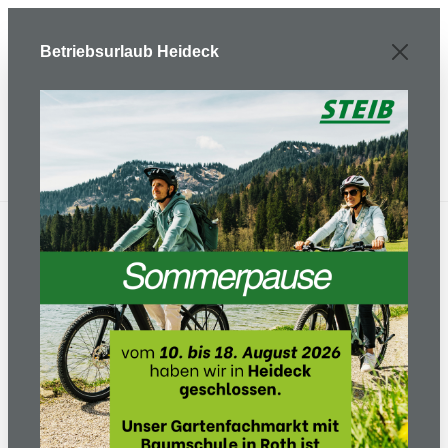
Zum Hauptinhalt springen
Betriebsurlaub Heideck
Akku-Heckenschere
522iHDR60 - Grundgerät
ohne Akku und Ladegerät
Bildergalerie überspringen