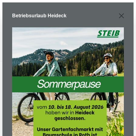
Zum Hauptinhalt springen
Betriebsurlaub Heideck
Gartentechnik
Akkutechnik
Akku-Heckenschere
Akku Heckenschere
322iHD60 - Grundgerät
ohne Akku und Ladegerät