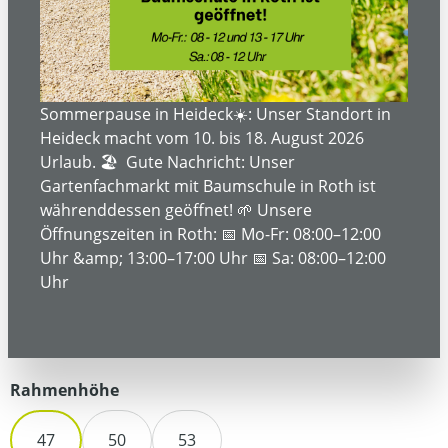
Bildergalerie überspringen
Sommerpause in Heideck☀️: Unser Standort in
Heideck macht vom 10. bis 18. August 2026
Urlaub. 🏖️ Gute Nachricht: Unser
Gartenfachmarkt mit Baumschule in Roth ist
währenddessen geöffnet! 🌱 Unsere
Öffnungszeiten in Roth: 📅 Mo-Fr: 08:00–12:00
Uhr &amp; 13:00–17:00 Uhr 📅 Sa: 08:00–12:00
3.799,00 €*
Uhr
Preise inkl. MwSt. zzgl. Versandkosten
auswählen
Rahmenhöhe
47
50
53