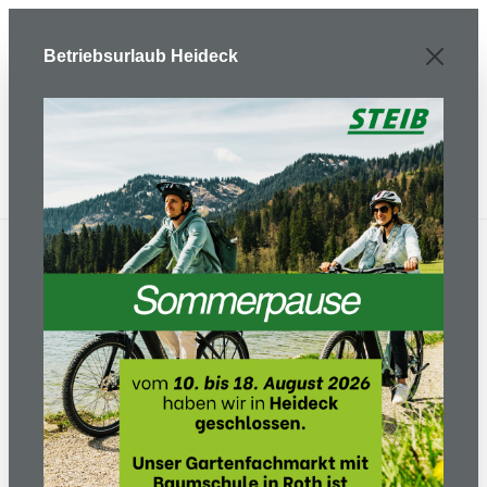
Zum Hauptinhalt springen
Betriebsurlaub Heideck
E-Bike/ Fahrrad
E-Bikes
Trekking/Tour
Tahona 600
tenmokubrown/black/honey