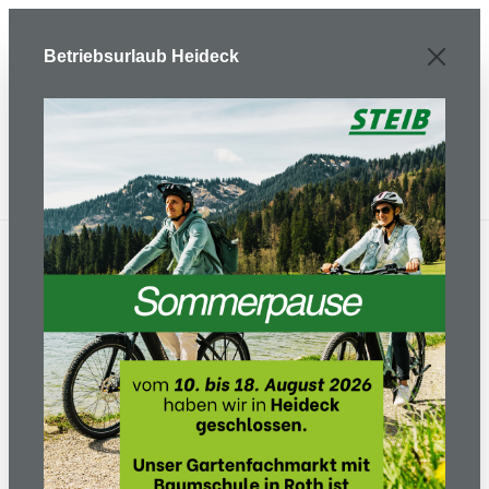
Zum Hauptinhalt springen
Betriebsurlaub Heideck
E-Bike/ Fahrrad
E-Bikes
Trekking/Tour
Tahona 600
tenmokubrown/black/honey